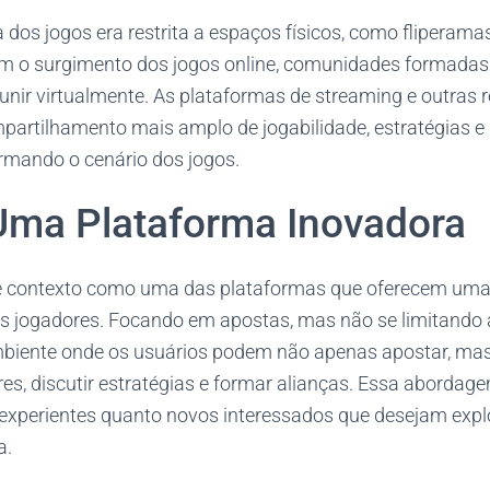
a dos jogos era restrita a espaços físicos, como fliperama
om o surgimento dos jogos online, comunidades formadas
nir virtualmente. As plataformas de streaming e outras r
artilhamento mais amplo de jogabilidade, estratégias e
ormando o cenário dos jogos.
Uma Plataforma Inovadora
e contexto como uma das plataformas que oferecem uma 
os jogadores. Focando em apostas, mas não se limitando a
biente onde os usuários podem não apenas apostar, mas
es, discutir estratégias e formar alianças. Essa abordag
experientes quanto novos interessados que desejam explo
a.