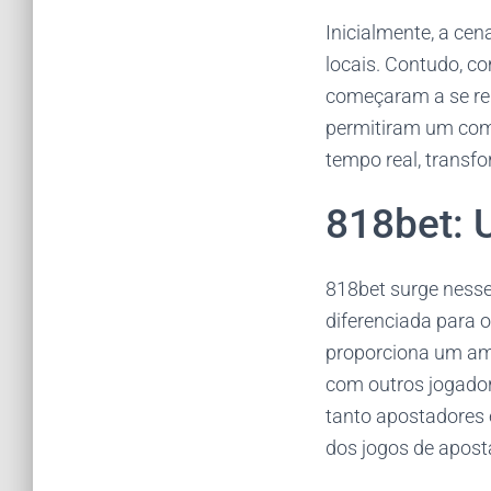
Inicialmente, a cen
locais. Contudo, c
começaram a se reu
permitiram um comp
tempo real, transf
818bet: 
818bet surge ness
diferenciada para 
proporciona um am
com outros jogador
tanto apostadores 
dos jogos de apost