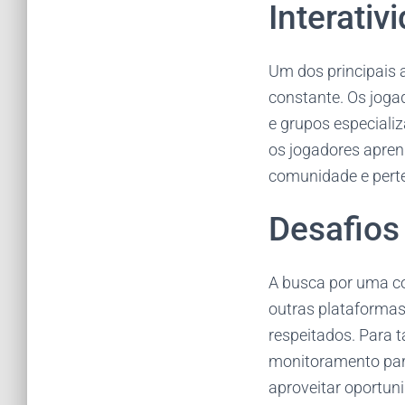
Interati
Um dos principais 
constante. Os joga
e grupos especializ
os jogadores apren
comunidade e pert
Desafios
A busca por uma co
outras plataformas,
respeitados. Para t
monitoramento par
aproveitar oportun