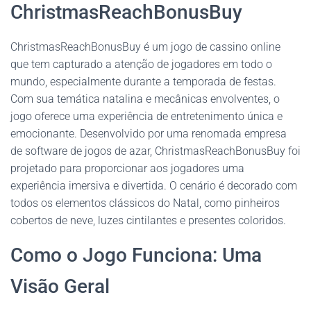
ChristmasReachBonusBuy
ChristmasReachBonusBuy é um jogo de cassino online
que tem capturado a atenção de jogadores em todo o
mundo, especialmente durante a temporada de festas.
Com sua temática natalina e mecânicas envolventes, o
jogo oferece uma experiência de entretenimento única e
emocionante. Desenvolvido por uma renomada empresa
de software de jogos de azar, ChristmasReachBonusBuy foi
projetado para proporcionar aos jogadores uma
experiência imersiva e divertida. O cenário é decorado com
todos os elementos clássicos do Natal, como pinheiros
cobertos de neve, luzes cintilantes e presentes coloridos.
Como o Jogo Funciona: Uma
Visão Geral