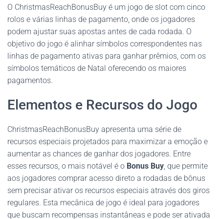
O ChristmasReachBonusBuy é um jogo de slot com cinco
rolos e várias linhas de pagamento, onde os jogadores
podem ajustar suas apostas antes de cada rodada. O
objetivo do jogo é alinhar símbolos correspondentes nas
linhas de pagamento ativas para ganhar prêmios, com os
símbolos temáticos de Natal oferecendo os maiores
pagamentos.
Elementos e Recursos do Jogo
ChristmasReachBonusBuy apresenta uma série de
recursos especiais projetados para maximizar a emoção e
aumentar as chances de ganhar dos jogadores. Entre
esses recursos, o mais notável é o
Bonus Buy
, que permite
aos jogadores comprar acesso direto a rodadas de bônus
sem precisar ativar os recursos especiais através dos giros
regulares. Esta mecânica de jogo é ideal para jogadores
que buscam recompensas instantâneas e pode ser ativada