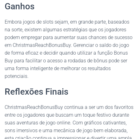
Ganhos
Embora jogos de slots sejam, em grande parte, baseados
na sorte, existem algumas estratégias que os jogadores
podem empregar para aumentar suas chances de sucesso
em ChristmasReachBonusBuy. Gerenciar o saldo do jogo
de forma eficaz e decidir quando utilizar a função Bonus
Buy para facilitar o acesso a rodadas de bônus pode ser
uma forma inteligente de melhorar os resultados
potenciais.
Reflexões Finais
ChristmasReachBonusBuy continua a ser um dos favoritos
entre os jogadores que buscam um toque festivo durante
suas aventuras de jogo online. Com gráficos cativantes,
sons imersivos e uma mecânica de jogo bem elaborada,
esta criação continua a impressionar e divertir uma ampla