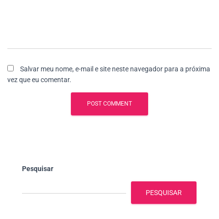
Salvar meu nome, e-mail e site neste navegador para a próxima
vez que eu comentar.
Pesquisar
PESQUISAR