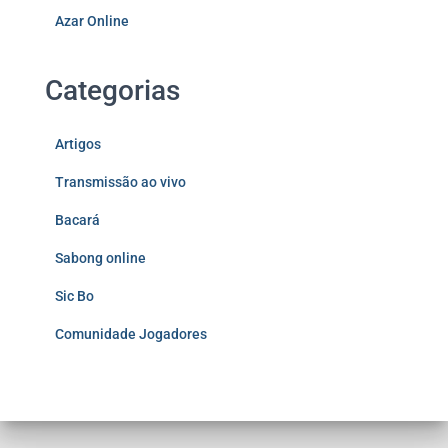
Azar Online
Categorias
Artigos
Transmissão ao vivo
Bacará
Sabong online
Sic Bo
Comunidade Jogadores