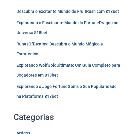
Descubra o Excitante Mundo de FruitRush com 818bet
Explorando o Fascinante Mundo do FortuneDragon no
Universo 818bet
RunesOfDestiny: Descubra o Mundo Mágico e
Estratégico
Explorando WolfGoldUltimate: Um Guia Completo para
Jogadores em 818bet
Explorando o Jogo FortuneGems e Sua Popularidade
na Plataforma 818bet
Categorias
Artigos