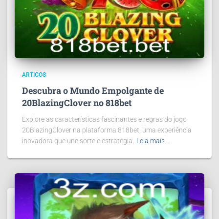
ARTIGOS
Descubra o Mundo Empolgante de
20BlazingClover no 818bet
Explore as características fascinantes e regras do jogo
20BlazingClover na plataforma 818bet, uma experiência
inovadora que une sorte e estratégia.
Leia mais…