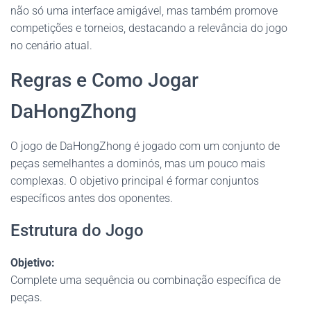
não só uma interface amigável, mas também promove
competições e torneios, destacando a relevância do jogo
no cenário atual.
Regras e Como Jogar
DaHongZhong
O jogo de DaHongZhong é jogado com um conjunto de
peças semelhantes a dominós, mas um pouco mais
complexas. O objetivo principal é formar conjuntos
específicos antes dos oponentes.
Estrutura do Jogo
Objetivo:
Complete uma sequência ou combinação específica de
peças.