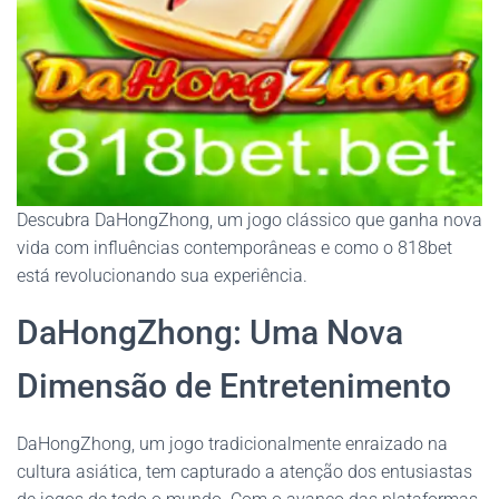
Descubra DaHongZhong, um jogo clássico que ganha nova
vida com influências contemporâneas e como o 818bet
está revolucionando sua experiência.
DaHongZhong: Uma Nova
Dimensão de Entretenimento
DaHongZhong, um jogo tradicionalmente enraizado na
cultura asiática, tem capturado a atenção dos entusiastas