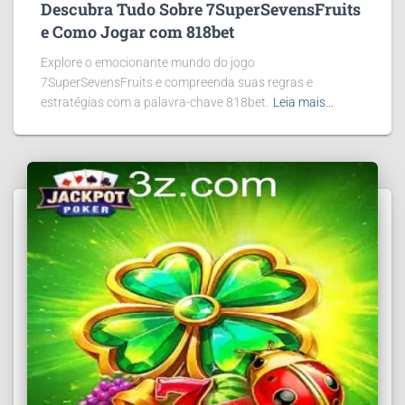
Descubra Tudo Sobre 7SuperSevensFruits
e Como Jogar com 818bet
Explore o emocionante mundo do jogo
7SuperSevensFruits e compreenda suas regras e
estratégias com a palavra-chave 818bet.
Leia mais…