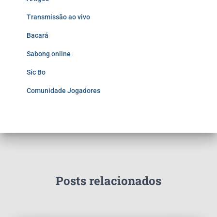
Transmissão ao vivo
Bacará
Sabong online
Sic Bo
Comunidade Jogadores
Posts relacionados