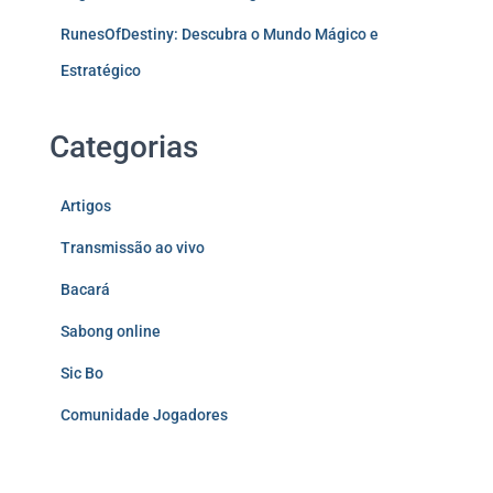
RunesOfDestiny: Descubra o Mundo Mágico e
Estratégico
Categorias
Artigos
Transmissão ao vivo
Bacará
Sabong online
Sic Bo
Comunidade Jogadores