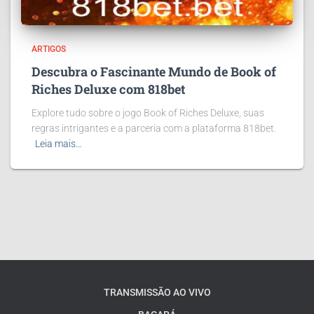
ARTIGOS
Descubra o Fascinante Mundo de Book of
Riches Deluxe com 818bet
Explore tudo sobre o jogo Book of Riches Deluxe, suas
regras intrigantes e a parceria com a plataforma 818bet.
Leia mais…
TRANSMISSÃO AO VIVO