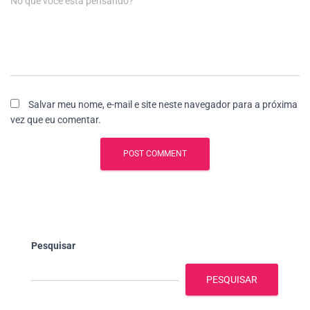
No que você está pensando?
Salvar meu nome, e-mail e site neste navegador para a próxima
vez que eu comentar.
Pesquisar
PESQUISAR