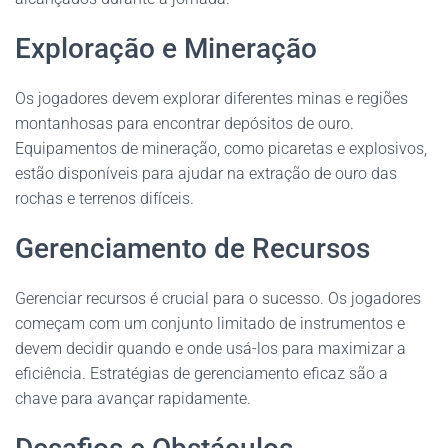
Exploração e Mineração
Os jogadores devem explorar diferentes minas e regiões
montanhosas para encontrar depósitos de ouro.
Equipamentos de mineração, como picaretas e explosivos,
estão disponíveis para ajudar na extração de ouro das
rochas e terrenos difíceis.
Gerenciamento de Recursos
Gerenciar recursos é crucial para o sucesso. Os jogadores
começam com um conjunto limitado de instrumentos e
devem decidir quando e onde usá-los para maximizar a
eficiência. Estratégias de gerenciamento eficaz são a
chave para avançar rapidamente.