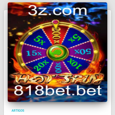
ARTIGOS