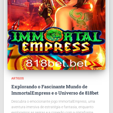
ARTIGOS
Explorando o Fascinante Mundo de
ImmortalEmpress e o Universo de 818bet
Descubra o emocionante jogo ImmortalEmpress, uma
aventura imersiva de estratégia e fantasia, enquanto
exploramos as regras e a conexão com a plataforma