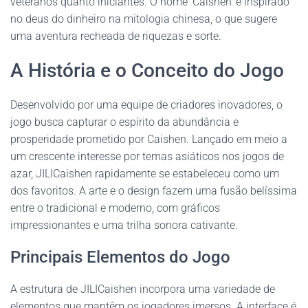
veteranos quanto iniciantes. O nome 'Caishen' é inspirado
no deus do dinheiro na mitologia chinesa, o que sugere
uma aventura recheada de riquezas e sorte.
A História e o Conceito do Jogo
Desenvolvido por uma equipe de criadores inovadores, o
jogo busca capturar o espírito da abundância e
prosperidade prometido por Caishen. Lançado em meio a
um crescente interesse por temas asiáticos nos jogos de
azar, JILICaishen rapidamente se estabeleceu como um
dos favoritos. A arte e o design fazem uma fusão belíssima
entre o tradicional e moderno, com gráficos
impressionantes e uma trilha sonora cativante.
Principais Elementos do Jogo
A estrutura de JILICaishen incorpora uma variedade de
elementos que mantêm os jogadores imersos. A interface é