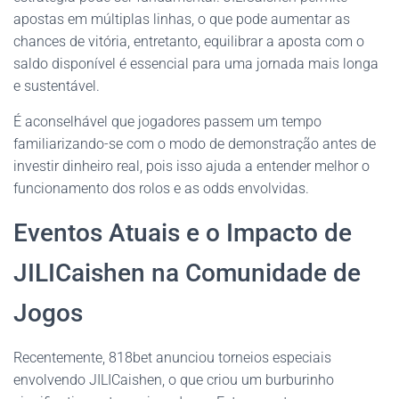
apostas em múltiplas linhas, o que pode aumentar as
chances de vitória, entretanto, equilibrar a aposta com o
saldo disponível é essencial para uma jornada mais longa
e sustentável.
É aconselhável que jogadores passem um tempo
familiarizando-se com o modo de demonstração antes de
investir dinheiro real, pois isso ajuda a entender melhor o
funcionamento dos rolos e as odds envolvidas.
Eventos Atuais e o Impacto de
JILICaishen na Comunidade de
Jogos
Recentemente, 818bet anunciou torneios especiais
envolvendo JILICaishen, o que criou um burburinho