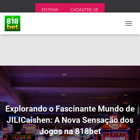
ENTRAR
CADASTRE-SE
A
L
T
E
R
N
A
R
N
A
V
E
G
A
Explorando o Fascinante Mundo de
Ç
Ã
JILICaishen: A Nova Sensação dos
O
Jogos na 818bet