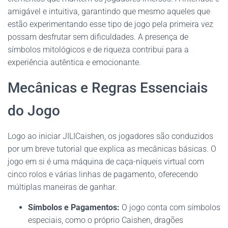
amigável e intuitiva, garantindo que mesmo aqueles que
estão experimentando esse tipo de jogo pela primeira vez
possam desfrutar sem dificuldades. A presença de
símbolos mitológicos e de riqueza contribui para a
experiência autêntica e emocionante.
Mecânicas e Regras Essenciais
do Jogo
Logo ao iniciar JILICaishen, os jogadores são conduzidos
por um breve tutorial que explica as mecânicas básicas. O
jogo em si é uma máquina de caça-níqueis virtual com
cinco rolos e várias linhas de pagamento, oferecendo
múltiplas maneiras de ganhar.
Símbolos e Pagamentos:
O jogo conta com símbolos
especiais, como o próprio Caishen, dragões