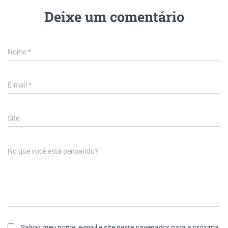
Deixe um comentário
Nome
*
E-mail
*
Site
No que você está pensando?
Salvar meu nome, e-mail e site neste navegador para a próxima