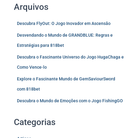
Arquivos
Descubra FlyOut: O Jogo Inovador em Ascensão
Desvendando o Mundo de GRANDBLUE: Regras e
Estratégias para 818bet
Descubra o Fascinante Universo do Jogo HugaChaga e
Como Vence-lo
Explore o Fascinante Mundo de GemSaviourSword
com 818bet
Descubra o Mundo de Emoções com o Jogo FishingGO
Categorias