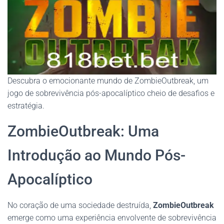
Descubra o emocionante mundo de ZombieOutbreak, um
jogo de sobrevivência pós-apocalíptico cheio de desafios e
estratégia.
ZombieOutbreak: Uma
Introdução ao Mundo Pós-
Apocalíptico
No coração de uma sociedade destruída,
ZombieOutbreak
emerge como uma experiência envolvente de sobrevivência