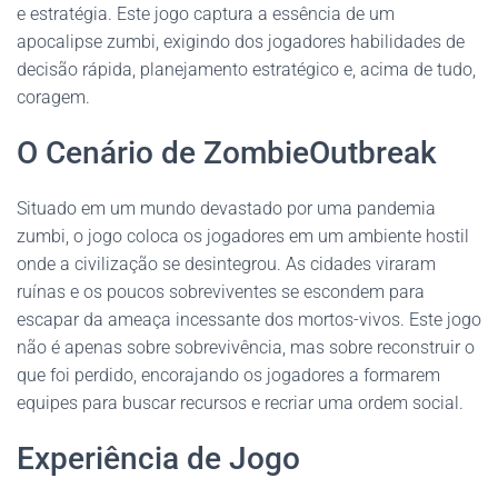
e estratégia. Este jogo captura a essência de um
apocalipse zumbi, exigindo dos jogadores habilidades de
decisão rápida, planejamento estratégico e, acima de tudo,
coragem.
O Cenário de ZombieOutbreak
Situado em um mundo devastado por uma pandemia
zumbi, o jogo coloca os jogadores em um ambiente hostil
onde a civilização se desintegrou. As cidades viraram
ruínas e os poucos sobreviventes se escondem para
escapar da ameaça incessante dos mortos-vivos. Este jogo
não é apenas sobre sobrevivência, mas sobre reconstruir o
que foi perdido, encorajando os jogadores a formarem
equipes para buscar recursos e recriar uma ordem social.
Experiência de Jogo