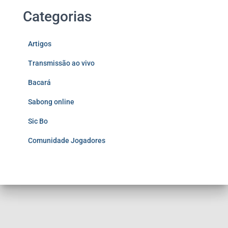
Categorias
Artigos
Transmissão ao vivo
Bacará
Sabong online
Sic Bo
Comunidade Jogadores